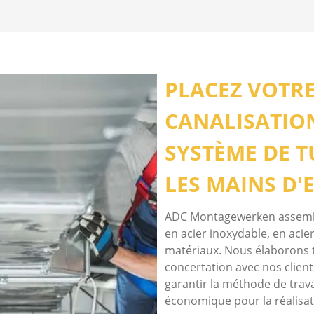
PLACEZ VOTRE
CANALISATION
SYSTÈME DE T
LES MAINS D'
ADC Montagewerken assemble
en acier inoxydable, en aci
matériaux. Nous élaborons 
concertation avec nos clie
garantir la méthode de travail
économique pour la réalisati