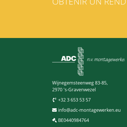
OBTENIR UN REND
Wijnegemsteenweg 83-85,
2970 's-Gravenwezel
+32 3 653 53 57
info@adc-montagewerken.eu
BE0440984764