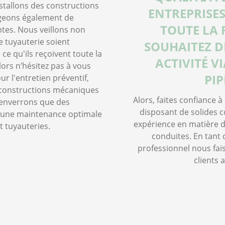
tallons des constructions
ENTREPRISES
geons également de
TOUTE LA 
ntes. Nous veillons non
 tuyauterie soient
SOUHAITEZ D
 ce qu'ils reçoivent toute la
ACTIVITÉ V
ors n’hésitez pas à vous
PIP
 l'entretien préventif,
s constructions mécaniques
Alors, faites confiance 
 enverrons que des
disposant de solides 
t une maintenance optimale
expérience en matière de
 tuyauteries.
conduites. En tant 
professionnel nous fai
clients 